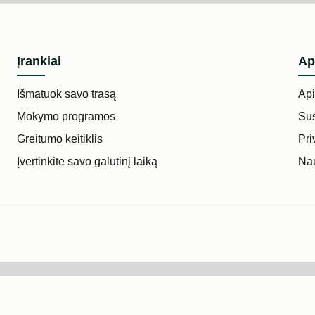
Įrankiai
Ap
Išmatuok savo trasą
Ap
Mokymo programos
Sus
Greitumo keitiklis
Pri
Įvertinkite savo galutinį laiką
Nau