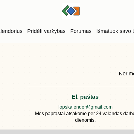
lendorius
Pridėti varžybas
Forumas
Išmatuok savo 
Norime
El. paštas
lopskalender@gmail.com
Mes paprastai atsakome per 24 valandas darb
dienomis.