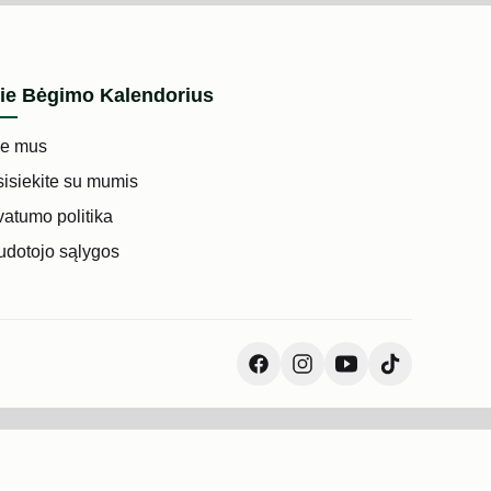
ie Bėgimo Kalendorius
ie mus
isiekite su mumis
vatumo politika
dotojo sąlygos