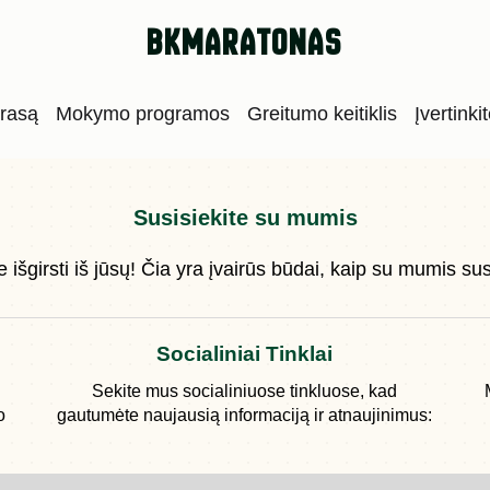
bkmaratonas
trasą
Mokymo programos
Greitumo keitiklis
Įvertinki
Susisiekite su mumis
 išgirsti iš jūsų! Čia yra įvairūs būdai, kaip su mumis susi
Socialiniai Tinklai
Sekite mus socialiniuose tinkluose, kad
o
gautumėte naujausią informaciją ir atnaujinimus: