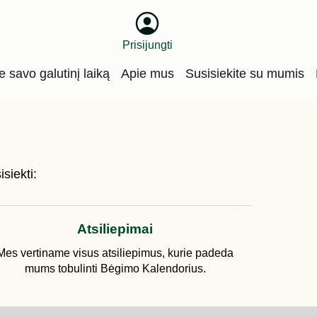
Prisijungti
te savo galutinį laiką
Apie mus
Susisiekite su mumis
siekti:
Atsiliepimai
Mes vertiname visus atsiliepimus, kurie padeda
mums tobulinti Bėgimo Kalendorius.