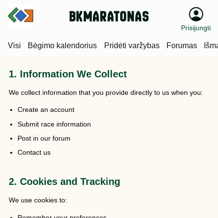
bkmaratonas
Privacy Policy
Prisijungti
Visi
Bėgimo kalendorius
Pridėti varžybas
Forumas
Išm
Last Updated:
1. Information We Collect
We collect information that you provide directly to us when you:
Create an account
Submit race information
Post in our forum
Contact us
2. Cookies and Tracking
We use cookies to:
Remember your preferences