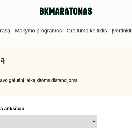
bkmaratonas
trasą
Mokymo programos
Greitumo keitiklis
Įvertinki
ką
avo galutinį laiką kitoms distancijoms.
atą anksčiau