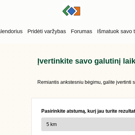
lendorius
Pridėti varžybas
Forumas
Išmatuok savo 
Įvertinkite savo galutinį lai
Remiantis ankstesniu bėgimu, galite įvertinti s
Pasirinkite atstumą, kurį jau turite rezult