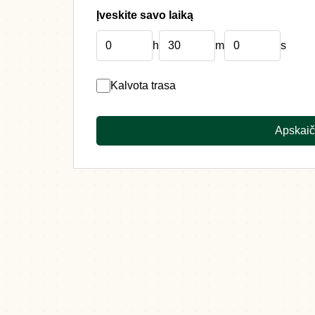
Įveskite savo laiką
h
m
s
Kalvota trasa
Apskaiči