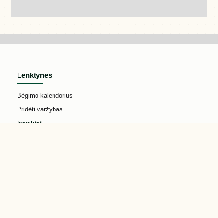
Lenktynės
Bėgimo kalendorius
Pridėti varžybas
Įrankiai
Išmatuok savo trasą
Mokymo programos
Greitumo keitiklis
Įvertinkite savo galutinį laiką
Apie Bėgimo Kalendorius