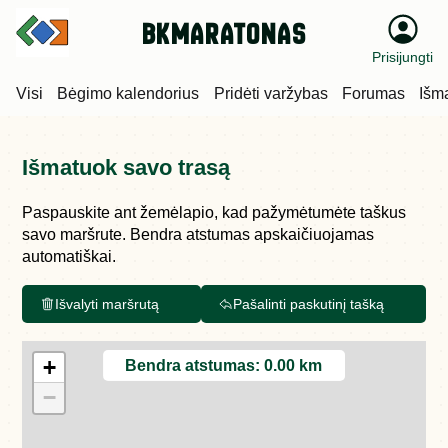
bkmaratonas
Prisijungti
Visi
Bėgimo kalendorius
Pridėti varžybas
Forumas
Išm
Išmatuok savo trasą
Paspauskite ant žemėlapio, kad pažymėtumėte taškus
savo maršrute. Bendra atstumas apskaičiuojamas
automatiškai.
Išvalyti maršrutą
Pašalinti paskutinį tašką
+
Bendra atstumas:
0.00 km
−