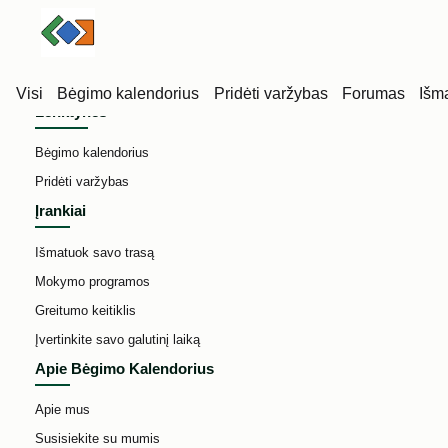
Visi
Bėgimo kalendorius
Pridėti varžybas
Forumas
Išm
Lenktynės
Bėgimo kalendorius
Pridėti varžybas
Įrankiai
Išmatuok savo trasą
Mokymo programos
Greitumo keitiklis
Bėgimo kalendorius
Utenos apskritis
Visos varžybų rūšys
Įvertinkite savo galutinį laiką
Apie Bėgimo Kalendorius
Apie mus
Susisiekite su mumis