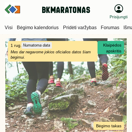
bkmaratonas
Prisijungti
Visi
Bėgimo kalendorius
Pridėti varžybas
Forumas
Išm
Klaipėdos
1 rug.
Numatoma data
apskritis
Mes dar negavome jokios oficialios datos šiam
bėgimui.
Bėgimo takas