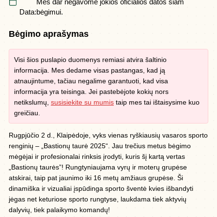
Mes dar negavome jokios oficialios datos šiam
Data:
bėgimui.
Bėgimo aprašymas
Visi šios puslapio duomenys remiasi atvira šaltinio
informacija. Mes dedame visas pastangas, kad ją
atnaujintume, tačiau negalime garantuoti, kad visa
informacija yra teisinga. Jei pastebėjote kokių nors
netikslumų,
susisiekite su mumis
taip mes tai ištaisysime kuo
greičiau.
Rugpjūčio 2 d., Klaipėdoje, vyks vienas ryškiausių vasaros sporto
renginių – „Bastionų taurė 2025“. Jau trečius metus bėgimo
mėgėjai ir profesionalai rinksis įrodyti, kuris šį kartą vertas
„Bastionų taurės”! Rungtyniaujama vyrų ir moterų grupėse
atskirai, taip pat jaunimo iki 16 metų amžiaus grupėse. Ši
dinamiška ir vizualiai įspūdinga sporto šventė kvies išbandyti
jėgas net keturiose sporto rungtyse, laukdama tiek aktyvių
dalyvių, tiek palaikymo komandų!