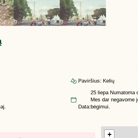
ą
Paviršius:
Kelių
25 liepa
Numatoma d
Mes dar negavome jo
aj.
Data:
bėgimui.
+