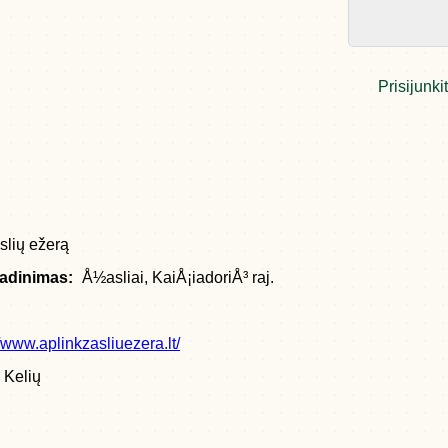
Prisijunk
slių ežerą
vadinimas:
Å½asliai, KaiÅ¡iadoriÅ³ raj.
//www.aplinkzasliuezera.lt/
Kelių