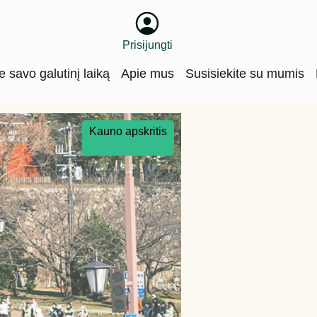
Prisijungti
te savo galutinį laiką
Apie mus
Susisiekite su mumis
Kauno apskritis