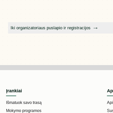
Iki organizatoriaus puslapio ir registracijos
Įrankiai
Ap
Išmatuok savo trasą
Ap
Mokymo programos
Sus