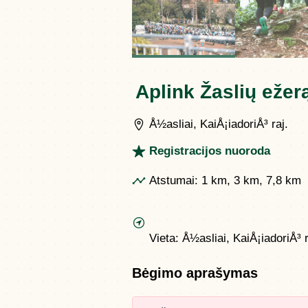
Aplink Žaslių ežer
Å½asliai, KaiÅ¡iadoriÅ³ raj.
Registracijos nuoroda
Atstumai:
1 km, 3 km, 7,8 km
Vieta:
Å½asliai, KaiÅ¡iadoriÅ³ r
Bėgimo aprašymas