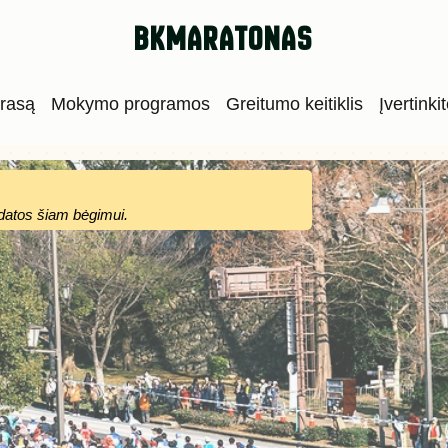
bkmaratonas
trasą
Mokymo programos
Greitumo keitiklis
Įvertinki
datos šiam bėgimui.