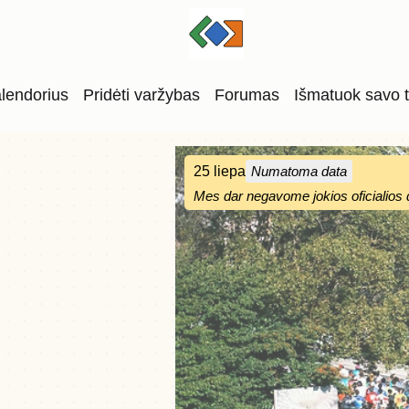
lendorius
Pridėti varžybas
Forumas
Išmatuok savo 
25 liepa
Numatoma data
Mes dar negavome jokios oficialios 