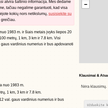
i atvira šaltinio informacija. Mes dedame
−
me, tačiau negalime garantuoti, kad visa
bėjote kokių nors netikslumų,
susisiekite su
 greičiau.
uo 1983 m. ir šiais metais įvyks liepos 20
100 metrų, 1 km, 3 km ir 7.8 km. Visi
l. gaus vardinius numerius ir bus apdovanoti
Klausimai & Ats
ta nuo 1983 m.
Nėra klausimų. 
rų, 1 km, 3 km ir 7.8 km.
. 12 val. gaus vardinius numerius ir bus