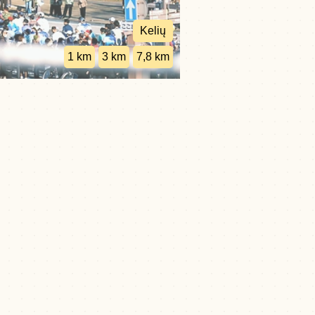
Kelių
1 km
3 km
7,8 km