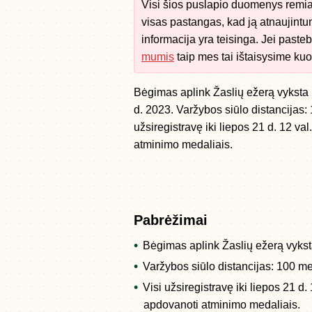
Visi šios puslapio duomenys remias
visas pastangas, kad ją atnaujintu
informacija yra teisinga. Jei paste
mumis
taip mes tai ištaisysime kuo
Bėgimas aplink Žaslių ežerą vyksta n
d. 2023. Varžybos siūlo distancijas: 
užsiregistravę iki liepos 21 d. 12 va
atminimo medaliais.
Pabrėžimai
Bėgimas aplink Žaslių ežerą vyks
Varžybos siūlo distancijas: 100 met
Visi užsiregistravę iki liepos 21 d
apdovanoti atminimo medaliais.