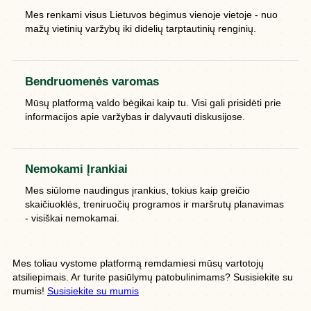
Mes renkami visus Lietuvos bėgimus vienoje vietoje - nuo
mažų vietinių varžybų iki didelių tarptautinių renginių.
Bendruomenės varomas
Mūsų platformą valdo bėgikai kaip tu. Visi gali prisidėti prie
informacijos apie varžybas ir dalyvauti diskusijose.
Nemokami Įrankiai
Mes siūlome naudingus įrankius, tokius kaip greičio
skaičiuoklės, treniruočių programos ir maršrutų planavimas
- visiškai nemokamai.
Mes toliau vystome platformą remdamiesi mūsų vartotojų
atsiliepimais. Ar turite pasiūlymų patobulinimams? Susisiekite su
mumis!
Susisiekite su mumis